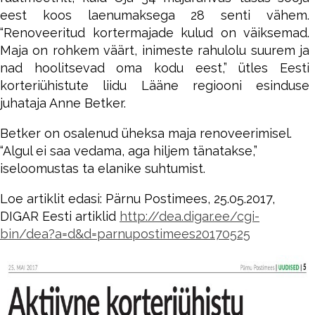
eest koos laenumaksega 28 senti vähem.
“Renoveeritud kortermajade kulud on väiksemad.
Maja on rohkem väärt, inimeste rahulolu suurem ja
nad hoolitsevad oma kodu eest,” ütles Eesti
korteriühistute liidu Lääne regiooni esinduse
juhataja Anne Betker.
Betker on osalenud üheksa maja renoveerimisel.
“Algul ei saa vedama, aga hiljem tänatakse,”
iseloomustas ta elanike suhtumist.
Loe artiklit edasi: Pärnu Postimees, 25.05.2017,
DIGAR Eesti artiklid
http://dea.digar.ee/cgi-
bin/dea?a=d&d=parnupostimees20170525