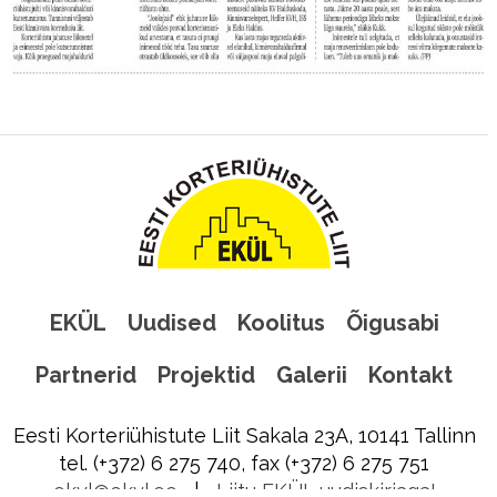
EKÜL
Uudised
Koolitus
Õigusabi
Partnerid
Projektid
Galerii
Kontakt
Eesti Korteriühistute Liit Sakala 23A, 10141 Tallinn
tel. (+372) 6 275 740, fax (+372) 6 275 751
ekyl@ekyl.ee
|
Liitu EKÜL uudiskirjaga!