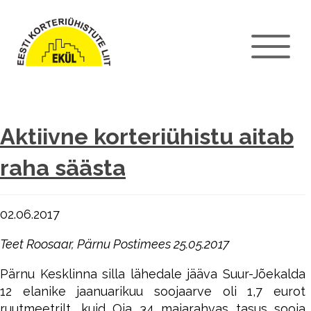
Aktiivne korteriühistu aitab
raha säästa
02.06.2017
Teet Roosaar, Pärnu Postimees 25.05.2017
Pärnu Kesklinna silla lähedale jääva Suur-Jõekalda
12 elanike jaanuarikuu soojaarve oli 1,7 eurot
ruutmeetrilt, kuid Oja 34 majarahvas tasus sooja