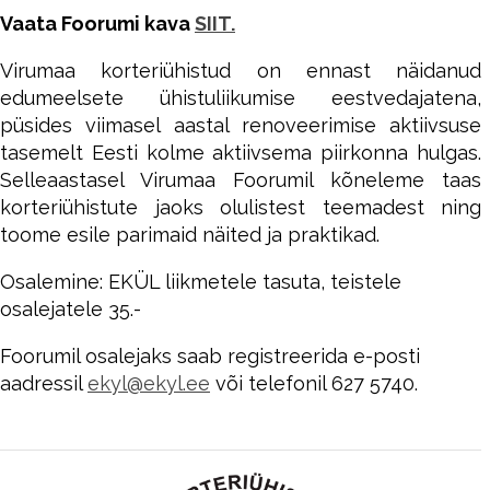
Vaata Foorumi kava
SIIT.
Virumaa korteriühistud on ennast näidanud
edumeelsete ühistuliikumise eestvedajatena,
püsides viimasel aastal renoveerimise aktiivsuse
tasemelt Eesti kolme aktiivsema piirkonna hulgas.
Selleaastasel Virumaa Foorumil kõneleme taas
korteriühistute jaoks olulistest teemadest ning
toome esile parimaid näited ja praktikad.
Osalemine: EKÜL liikmetele tasuta, teistele
osalejatele 35.-
Foorumil osalejaks saab registreerida e-posti
aadressil
ekyl@ekyl.ee
või telefonil 627 5740.