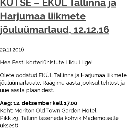
KUTSE – EKÜL Tallinna ja
Harjumaa liikmete
jõuluümarlaud, 12.12.16
29.11.2016
Hea Eesti Korteriühistute Liidu Liige!
Olete oodatud EKÜL Tallinna ja Harjumaa liikmete
jõuluümarlauale. Räägime aasta jooksul tehtust ja
uue aasta plaanidest.
Aeg: 12. detsember kell 17.00
Koht: Meriton Old Town Garden Hotel,
Pikk 29, Tallinn (siseneda kohvik Mademoiselle
uksest)