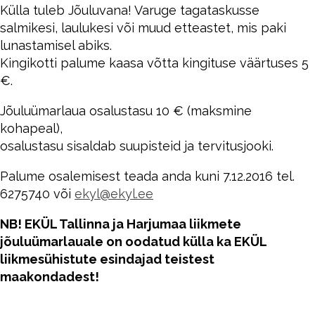
Külla tuleb Jõuluvana! Varuge tagataskusse
salmikesi, laulukesi või muud etteastet, mis paki
lunastamisel abiks.
Kingikotti palume kaasa võtta kingituse väärtuses 5
€.
Jõuluümarlaua osalustasu 10 € (maksmine
kohapeal),
osalustasu sisaldab suupisteid ja tervitusjooki.
Palume osalemisest teada anda kuni 7.12.2016 tel.
6275740 või
ekyl@ekyl.ee
NB! EKÜL Tallinna ja Harjumaa liikmete
jõuluümarlauale on oodatud külla ka EKÜL
liikmesühistute esindajad teistest
maakondadest!