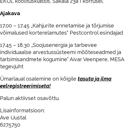
EKÜL koolitusklassis, Sakala 23a I korrusel.
Ajakava
17.00 – 17.45 „Kahjurite ennetamise ja tõrjumise
võimalused korterelamutes“ Pestcontrol esindajad
17.45 – 18.30 „Soojusenergia ja tarbevee
individuaalse arvestussüsteemi mõõteseadmed ja
tarbimisandmete kogumine” Aivar Veenpere, MESA
tegevjuht
Ümarlaual osalemine on kõigile
tasuta ja ilma
eelregistreerimiseta!
Palun aktiivset osavõttu.
Lisainformatsioon:
Ave Uustal
6275750