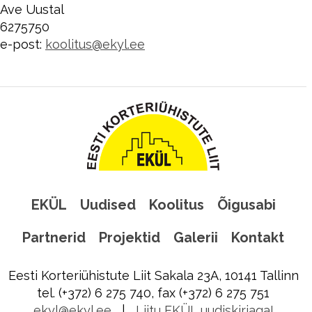
Ave Uustal
6275750
e-post:
koolitus@ekyl.ee
EKÜL
Uudised
Koolitus
Õigusabi
Partnerid
Projektid
Galerii
Kontakt
Eesti Korteriühistute Liit Sakala 23A, 10141 Tallinn
tel. (+372) 6 275 740, fax (+372) 6 275 751
ekyl@ekyl.ee
|
Liitu EKÜL uudiskirjaga!