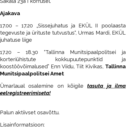
Sakala 23a I korrusel.
Ajakava
17.00 – 17.20 „Sissejuhatus ja EKÜL II poolaasta
tegevuste ja ürituste tutvustus“, Urmas Mardi, EKÜL
juhatuse liige
17.20 – 18.30 “Tallinna Munitsipaalpolitsei ja
korteriühistute kokkupuutepunktid ja
koostöövõimalused” Enn Viidu, Tiit Kivikas,
Tallinna
Munitsipaalpolitsei Amet
Ümarlaual osalemine on kõigile
tasuta ja ilma
eelregistreerimiseta!
Palun aktiivset osavõttu.
Lisainformatsioon: