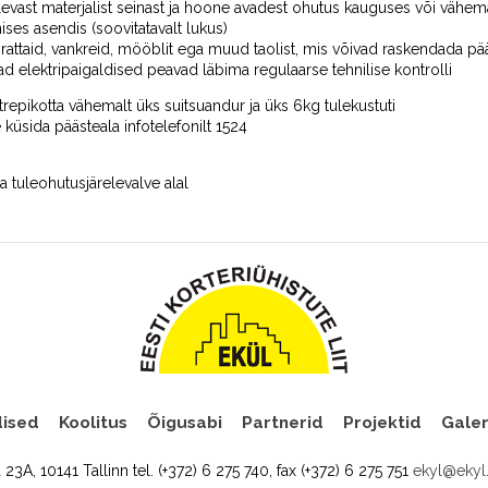
vast materjalist seinast ja hoone avadest ohutus kauguses või vähem
ises asendis (soovitatavalt lukus)
lgrattaid, vankreid, mööblit ega muud taolist, mis võivad raskendada pä
d elektripaigaldised peavad läbima regulaarse tehnilise kontrolli
repikotta vähemalt üks suitsuandur ja üks 6kg tulekustuti
küsida päästeala infotelefonilt 1524
a tuleohutusjärelevalve alal
ised
Koolitus
Õigusabi
Partnerid
Projektid
Galer
a 23A, 10141 Tallinn tel. (+372) 6 275 740, fax (+372) 6 275 751
ekyl@ekyl