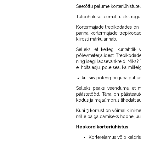
Seetõttu palume korteriühistutel
Tuleohutuse teemat tuleks regula
Kortermajade trepikodades on su
panna kortermajade trepikodade
kiiresti märku annab.
Selleks, et kellegi kuritahtli
põlevmaterjalidest. Trepikodades
ning isegi lapsevankreid. Miks? 
ei hoita asju, pole seal ka mill
Ja kui siis põleng on juba puhke
Selleks peaks veenduma, et ma
päästetööd. Täna on päästeauto 
kodus ja majaümbrus tihedalt aut
Kuni 3 korrust on võimalik inime
mille paigaldamiseks hoone juur
Heakord korteriühistus
Korterelamus võib keldris h