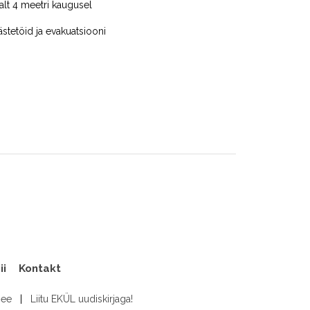
alt 4 meetri kaugusel
ästetöid ja evakuatsiooni
ii
Kontakt
.ee
|
Liitu EKÜL uudiskirjaga!