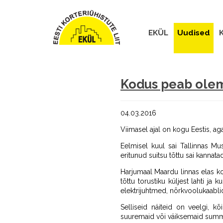
EKÜL
Uudised
K
Kodus peab olem
04.03.2016
Viimasel ajal on kogu Eestis, aga
Eelmisel kuul sai Tallinnas Mu
eritunud suitsu tõttu sai kannatad
Harjumaal Maardu linnas elas ko
tõttu torustiku küljest lahti ja
elektrijuhtmed, nõrkvoolukaablid
Selliseid näiteid on veelgi, kõ
suuremaid või väiksemaid summa