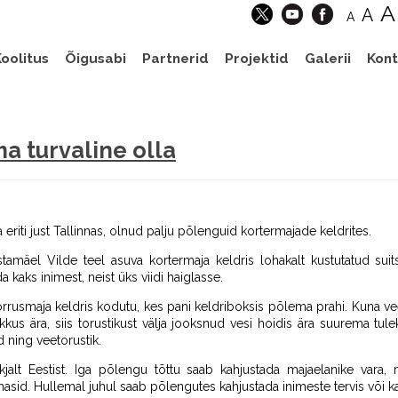
A
A
A
oolitus
Õigusabi
Partnerid
Projektid
Galerii
Kont
a turvaline olla
 eriti just Tallinnas, olnud palju põlenguid kortermajade keldrites.
stamäel Vilde teel asuva kortermaja keldris lohakalt kustutatud suit
a kaks inimest, neist üks viidi haiglasse.
rrusmaja keldris kodutu, kes pani keldriboksis põlema prahi. Kuna ve
 kukkus ära, siis torustikust välja jooksnud vesi hoidis ära suurema tul
 ning veetorustik.
ikjalt Eestist. Iga põlengu tõttu saab kahjustada majaelanike vara,
sid. Hullemal juhul saab põlengutes kahjustada inimeste tervis või k