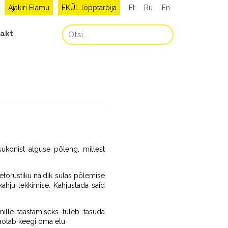
Ajakiri Elamu
EKÜL lõpptarbija
Et
Ru
En
akt
sukonist alguse põleng, millest
etorustiku näidik sulas põlemise
ekahju tekkimise. Kahjustada said
 mille taastamiseks tuleb tasuda
aotab keegi oma elu.