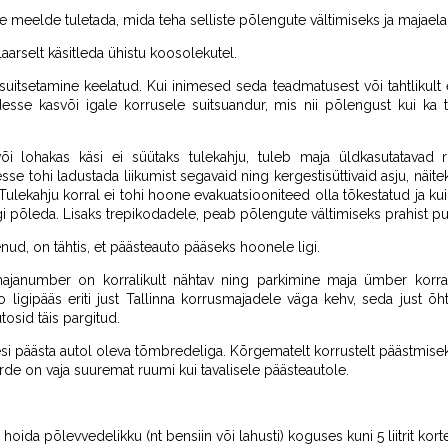
e meelde tuletada, mida teha selliste põlengute vältimiseks ja majaela
arselt käsitleda ühistu koosolekutel.
itsetamine keelatud. Kui inimesed seda teadmatusest või tahtlikult e
sse kasvõi igale korrusele suitsuandur, mis nii põlengust kui ka tr
k või lohakas käsi ei süütaks tulekahju, tuleb maja üldkasutatavad
se tohi ladustada liikumist segavaid ning kergestisüttivaid asju, näite
Tulekahju korral ei tohi hoone evakuatsiooniteed olla tõkestatud ja ku
elgi põleda. Lisaks trepikodadele, peab põlengute vältimiseks prahist pu
nud, on tähtis, et päästeauto pääseks hoonele ligi.
janumber on korralikult nähtav ning parkimine maja ümber korrald
ligipääs eriti just Tallinna korrusmajadele väga kehv, seda just õh
osid täis pargitud.
si päästa autol oleva tõmbredeliga. Kõrgematelt korrustelt päästmiseks
de on vaja suuremat ruumi kui tavalisele päästeautole.
oida põlevvedelikku (nt bensiin või lahusti) koguses kuni 5 liitrit kort