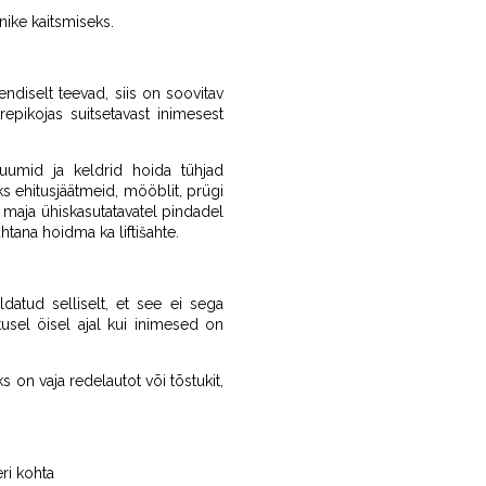
nike kaitsmiseks.
ndiselt teevad, siis on soovitav
epikojas suitsetavast inimesest
 ruumid ja keldrid hoida tühjad
ks ehitusjäätmeid, mööblit, prügi
i maja ühiskasutatavatel pindadel
htana hoidma ka liftišahte.
atud selliselt, et see ei sega
tusel öisel ajal kui inimesed on
 on vaja redelautot või tõstukit,
eri kohta