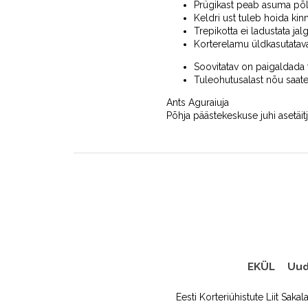
Prügikast peab asuma põle
Keldri ust tuleb hoida kinn
Trepikotta ei ladustata ja
Korterelamu üldkasutatava
Soovitatav on paigaldada t
Tuleohutusalast nõu saate 
Ants Aguraiuja
Põhja päästekeskuse juhi asetäitj
EKÜL
Uud
Eesti Korteriühistute Liit Sakal