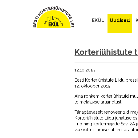
EKÜL
Uudised
K
Korteriühistute 
12.10.2015
Eesti Korteriühistute Liidu press
12. oktoober 2015
Aina rohkem korteriühistuid muu
toimetatakse aruandlust.
Tänapäevaselt renoveeritud maja 
Korteriühistute Liidu juhatuse e
Trio ning kortermajade Savi 2A
vee valmistamise juhtimise automa