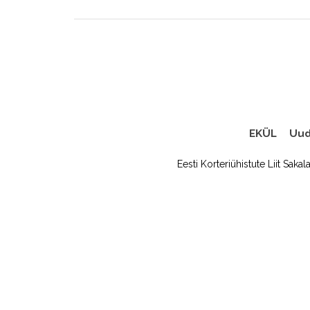
EKÜL
Uud
Eesti Korteriühistute Liit Sakal