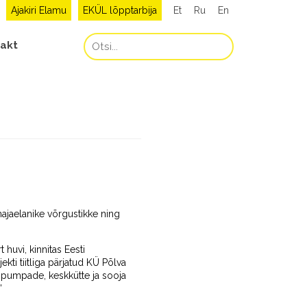
Ajakiri Elamu
EKÜL lõpptarbija
Et
Ru
En
akt
ajaelanike võrgustikke ning
huvi, kinnitas Eesti
ti tiitliga pärjatud KÜ Põlva
spumpade, keskkütte ja sooja
”