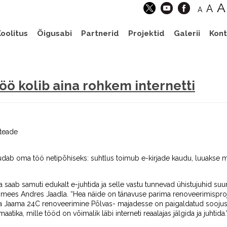
A
A
A
oolitus
Õigusabi
Partnerid
Projektid
Galerii
Kont
töö kolib aina rohkem internetti
iteade
dab oma töö netipõhiseks: suhtlus toimub e-kirjade kaudu, luuakse m
saab samuti edukalt e-juhtida ja selle vastu tunnevad ühistujuhid suurt 
simees Andres Jaadla. “Hea näide on tänavuse parima renoveerimisprojek
 ja Jaama 24C renoveerimine Põlvas- majadesse on paigaldatud sooju
atika, mille tööd on võimalik läbi interneti reaalajas jälgida ja juhtida.