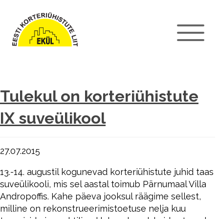
Tulekul on korteriühistute
IX suveülikool
27.07.2015
13.-14. augustil kogunevad korteriühistute juhid taas
suveülikooli, mis sel aastal toimub Pärnumaal Villa
Andropoffis. Kahe päeva jooksul räägime sellest,
milline on rekonstrueerimistoetuse nelja kuu