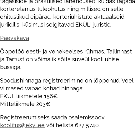
tagasiside ja praktilised lahendused, kuidas tagada
korterelamus tuleohutus ning millised on selle
ehituslikud eipärad; korteriühistute aktuaalseid
juriidilisi küsimusi selgitavad EKÜLi juristid.
Päevakava
Õppetöö eesti- ja venekeelses rühmas. Tallinnast
ja Tartust on võimalik sõita suveülikooli ühise
bussiga.
Soodushinnaga registreerimine on lõppenud. Veel
viimased vabad kohad hinnaga:
EKÜL liikmetele 156€
Mitteliikmele 203€
Registreerumiseks saada osalemissoov
koolitus@ekyl.ee
või helista 627 5740.