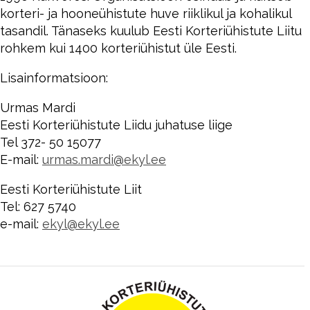
korteri- ja hooneühistute huve riiklikul ja kohalikul
tasandil. Tänaseks kuulub Eesti Korteriühistute Liitu
rohkem kui 1400 korteriühistut üle Eesti.
Lisainformatsioon:
Urmas Mardi
Eesti Korteriühistute Liidu juhatuse liige
Tel 372- 50 15077
E-mail:
urmas.mardi@ekyl.ee
Eesti Korteriühistute Liit
Tel: 627 5740
e-mail:
ekyl@ekyl.ee