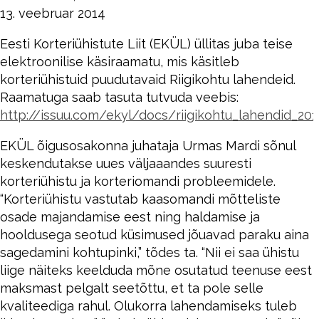
13. veebruar 2014
Eesti Korteriühistute Liit (EKÜL) üllitas juba teise
elektroonilise käsiraamatu, mis käsitleb
korteriühistuid puudutavaid Riigikohtu lahendeid.
Raamatuga saab tasuta tutvuda veebis:
http://issuu.com/ekyl/docs/riigikohtu_lahendid_20
EKÜL õigusosakonna juhataja Urmas Mardi sõnul
keskendutakse uues väljaaandes suuresti
korteriühistu ja korteriomandi probleemidele.
“Korteriühistu vastutab kaasomandi mõtteliste
osade majandamise eest ning haldamise ja
hooldusega seotud küsimused jõuavad paraku aina
sagedamini kohtupinki,” tõdes ta. “Nii ei saa ühistu
liige näiteks keelduda mõne osutatud teenuse eest
maksmast pelgalt seetõttu, et ta pole selle
kvaliteediga rahul. Olukorra lahendamiseks tuleb