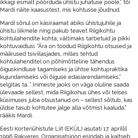
ikkagi esmalt pöörduda ühistu juhatuse poole,” tõi
Mardi näite kaasustest, mis kohtusse jõudnud.
Mardi sõnul on käsiraamat abiks ühistujuhile ja
ühistu liikmele ning pakub teavet Riigikohtu
kohtulahendite kohta, vältimaks tarbetuid ja pikki
kohtuvaidlusi. “Ära on toodud Riigikohtu otsused ja
määrused tsiviilasjades, milles tehtud
kohtulahenditel on põhimõtteline tähendus
õiguskindluse tagamiseks ja ühtse kohtupraktika
kujundamiseks või õiguse edasiarendamiseks,”
selgitas ta. ” Inimeste jaoks on väga oluline saada
ülevaade sellest, mida Riigikohus ühes või teises
küsimuses juba otsustanud on – sellest sõltub, kas
üldse tasub kohtutee jalge alla võtmist kaaluda,”
rääkis Mardi.
Eesti Korteriühistute Liit (EKÜL) asutati 17. aprillil
1996 Rakveres. Organisatsioon esindab ja kaitseb