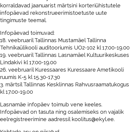
korraldavad jaanuarist märtsini korteriühistutele
infopäevad rekonstrueerimistoetuste uute
tingimuste teemal.
Infopäevad toimuvad:
18. veebruaril Tallinnas Mustamäel Tallinna
Tehnikaülikooli auditooriumis UO2-102 kl 17.00-19.00
19. veebruaril Tallinnas Lasnamäel Kultuurikeskuses
Lindakivi kl 17.00-19.00
26. veebruaril Kuressaares Kuressaare Ametikooli
ruumis K-5 kl 15.30-17.30
3. märtsil Tallinnas Kesklinnas Rahvusraamatukogus
kl 17.00-19.00
Lasnamäe infopäev toimub vene keeles.
Infopäevad on tasuta ning osalemiseks on vajalik
eelregistreerimine aadressil koolitus@ekyl.ee.
Kohtade arv on piiratud.