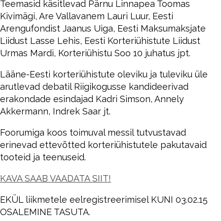
Teemasid käsitlevad Pärnu Linnapea Toomas
Kivimägi, Are Vallavanem Lauri Luur, Eesti
Arengufondist Jaanus Uiga, Eesti Maksumaksjate
Liidust Lasse Lehis, Eesti Korteriühistute Liidust
Urmas Mardi, Korteriühistu Soo 10 juhatus jpt.
Lääne-Eesti korteriühistute oleviku ja tuleviku üle
arutlevad debatil Riigikogusse kandideerivad
erakondade esindajad Kadri Simson, Annely
Akkermann, Indrek Saar jt.
Foorumiga koos toimuval messil tutvustavad
erinevad ettevõtted korteriühistutele pakutavaid
tooteid ja teenuseid.
KAVA SAAB VAADATA SIIT!
EKÜL liikmetele eelregistreerimisel KUNI 03.02.15
OSALEMINE TASUTA.