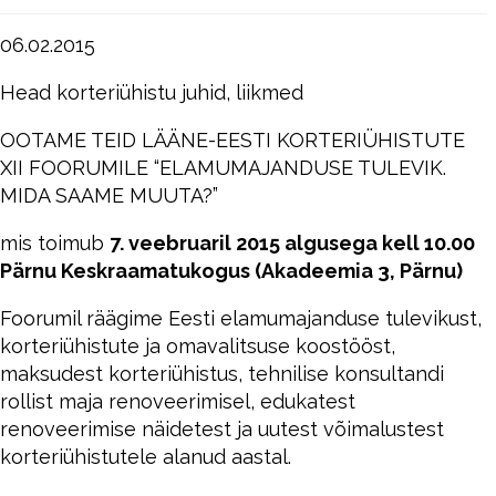
06.02.2015
Head korteriühistu juhid, liikmed
OOTAME TEID LÄÄNE-EESTI KORTERIÜHISTUTE
XII FOORUMILE “ELAMUMAJANDUSE TULEVIK.
MIDA SAAME MUUTA?”
mis toimub
7. veebruaril 2015 algusega kell 10.00
Pärnu Keskraamatukogus (Akadeemia 3, Pärnu)
Foorumil räägime Eesti elamumajanduse tulevikust,
korteriühistute ja omavalitsuse koostööst,
maksudest korteriühistus, tehnilise konsultandi
rollist maja renoveerimisel, edukatest
renoveerimise näidetest ja uutest võimalustest
korteriühistutele alanud aastal.