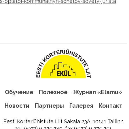
s-oplatoj-kommunalnyh-schetov-sovety-jurista
Обучение
Полезное
Журнал «Elamu»
Новости
Партнеры
Галерея
Контакт
Eesti Korteriühistute Liit Sakala 23A, 10141 Tallinn
tel. (+372) 6 275 740, fax (+372) 6 275 751