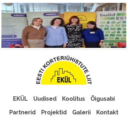
EKÜL
Uudised
Koolitus
Õigusabi
Partnerid
Projektid
Galerii
Kontakt
Eesti Korteriühistute Liit Sakala 23A, 10141 Tallinn