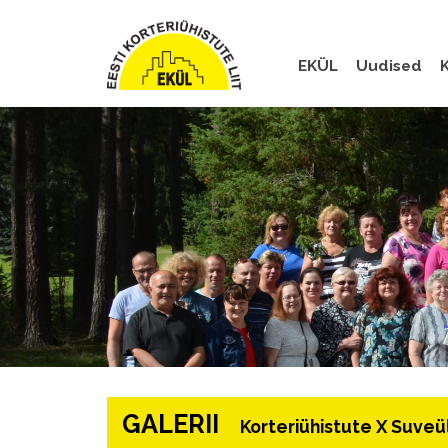
EKÜL
Uudised
K
GALERII
Korteriühistute X Suveül