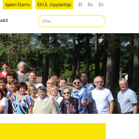
Ajakiri Elamu
EKÜL lõpptarbija
Et
Ru
En
akt