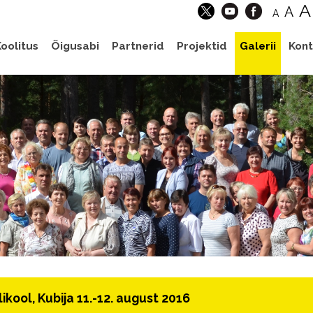
A
A
A
oolitus
Õigusabi
Partnerid
Projektid
Galerii
Kont
ikool, Kubija 11.-12. august 2016