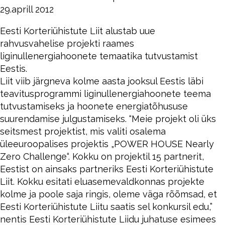
29.aprill 2012
Eesti Korteriühistute Liit alustab uue
rahvusvahelise projekti raames
liginullenergiahoonete temaatika tutvustamist
Eestis.
Liit viib järgneva kolme aasta jooksul Eestis läbi
teavitusprogrammi liginullenergiahoonete teema
tutvustamiseks ja hoonete energiatõhususe
suurendamise julgustamiseks. “Meie projekt oli üks
seitsmest projektist, mis valiti osalema
üleeuroopalises projektis „POWER HOUSE Nearly
Zero Challenge“. Kokku on projektil 15 partnerit,
Eestist on ainsaks partneriks Eesti Korteriühistute
Liit. Kokku esitati eluasemevaldkonnas projekte
kolme ja poole saja ringis, oleme väga rõõmsad, et
Eesti Korteriühistute Liitu saatis sel konkursil edu,”
nentis Eesti Korteriühistute Liidu juhatuse esimees