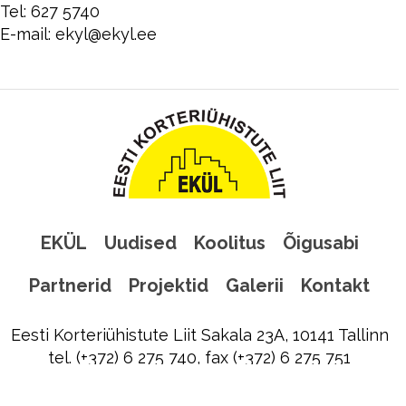
Tel: 627 5740
E-mail: ekyl@ekyl.ee
EKÜL
Uudised
Koolitus
Õigusabi
Partnerid
Projektid
Galerii
Kontakt
Eesti Korteriühistute Liit Sakala 23A, 10141 Tallinn
tel. (+372) 6 275 740, fax (+372) 6 275 751
ekyl@ekyl.ee
|
Liitu EKÜL uudiskirjaga!