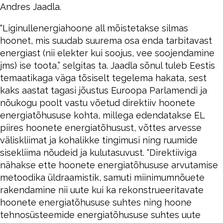
Andres Jaadla.
“Liginullenergiahoone all mõistetakse silmas
hoonet, mis suudab suurema osa enda tarbitavast
energiast (nii elekter kui soojus, vee soojendamine
jms) ise toota,” selgitas ta. Jaadla sõnul tuleb Eestis
temaatikaga väga tõsiselt tegelema hakata, sest
kaks aastat tagasi jõustus Euroopa Parlamendi ja
nõukogu poolt vastu võetud direktiiv hoonete
energiatõhususe kohta, millega edendatakse EL
piires hoonete energiatõhusust, võttes arvesse
väliskliimat ja kohalikke tingimusi ning ruumide
sisekliima nõudeid ja kulutasuvust. “Direktiiviga
nähakse ette hoonete energiatõhususe arvutamise
metoodika üldraamistik, samuti miinimumnõuete
rakendamine nii uute kui ka rekonstrueeritavate
hoonete energiatõhususe suhtes ning hoone
tehnosüsteemide energiatõhususe suhtes uute