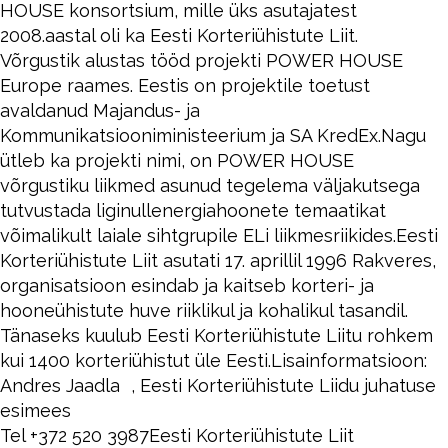
HOUSE konsortsium, mille üks asutajatest
2008.aastal oli ka Eesti Korteriühistute Liit.
Võrgustik alustas tööd projekti POWER HOUSE
Europe raames. Eestis on projektile toetust
avaldanud Majandus- ja
Kommunikatsiooniministeerium ja SA KredEx.Nagu
ütleb ka projekti nimi, on POWER HOUSE
võrgustiku liikmed asunud tegelema väljakutsega
tutvustada liginullenergiahoonete temaatikat
võimalikult laiale sihtgrupile ELi liikmesriikides.Eesti
Korteriühistute Liit asutati 17. aprillil 1996 Rakveres,
organisatsioon esindab ja kaitseb korteri- ja
hooneühistute huve riiklikul ja kohalikul tasandil.
Tänaseks kuulub Eesti Korteriühistute Liitu rohkem
kui 1400 korteriühistut üle Eesti.Lisainformatsioon:
Andres Jaadla , Eesti Korteriühistute Liidu juhatuse
esimees
Tel +372 520 3987Eesti Korteriühistute Liit