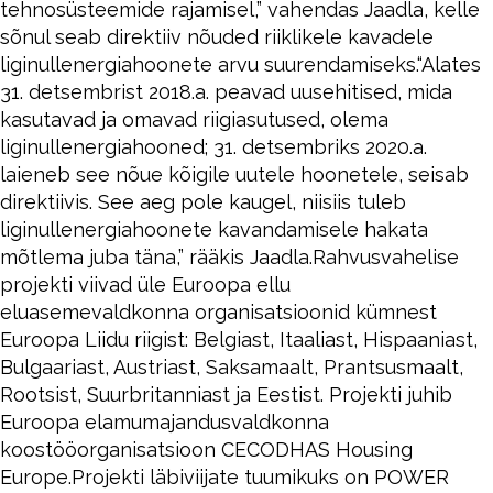
tehnosüsteemide rajamisel,” vahendas Jaadla, kelle
sõnul seab direktiiv nõuded riiklikele kavadele
liginullenergiahoonete arvu suurendamiseks.“Alates
31. detsembrist 2018.a. peavad uusehitised, mida
kasutavad ja omavad riigiasutused, olema
liginullenergiahooned; 31. detsembriks 2020.a.
laieneb see nõue kõigile uutele hoonetele, seisab
direktiivis. See aeg pole kaugel, niisiis tuleb
liginullenergiahoonete kavandamisele hakata
mõtlema juba täna,” rääkis Jaadla.Rahvusvahelise
projekti viivad üle Euroopa ellu
eluasemevaldkonna organisatsioonid kümnest
Euroopa Liidu riigist: Belgiast, Itaaliast, Hispaaniast,
Bulgaariast, Austriast, Saksamaalt, Prantsusmaalt,
Rootsist, Suurbritanniast ja Eestist. Projekti juhib
Euroopa elamumajandusvaldkonna
koostööorganisatsioon CECODHAS Housing
Europe.Projekti läbiviijate tuumikuks on POWER